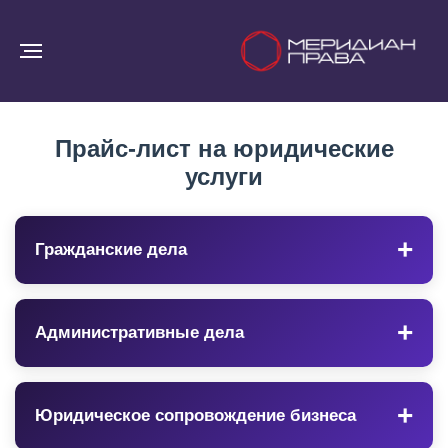
Прайс-лист на юридические
услуги
Гражданские дела
Консультация по гражданскому делу
Административные дела
1 500 ₽
Консультация по административному делу
Юридическое сопровождение бизнеса
Составление искового заявления
1 500 ₽