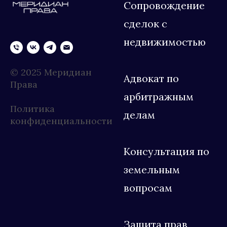
Сопровождение
от 25 000 ₽
Проверка контрагентов (дью дилидженс)
от 40 000 ₽
от 15 000 ₽
сделок с
недвижимостью
от 12 000 ₽
© 2025 Меридиан
Адвокат по
Права
арбитражным
Политика
делам
конфиденциальности
Консультация по
земельным
вопросам
Защита прав